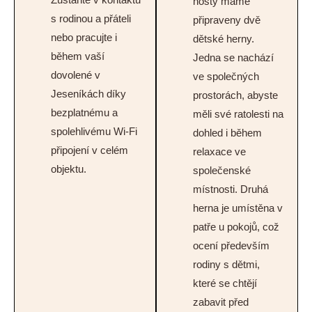
hosty máme
s rodinou a přáteli
připraveny dvě
nebo pracujte i
dětské herny.
během vaší
Jedna se nachází
dovolené v
ve společných
Jeseníkách díky
prostorách, abyste
bezplatnému a
měli své ratolesti na
spolehlivému Wi-Fi
dohled i během
připojení v celém
relaxace ve
objektu.
společenské
místnosti. Druhá
herna je umístěna v
patře u pokojů, což
ocení především
rodiny s dětmi,
které se chtějí
zabavit před