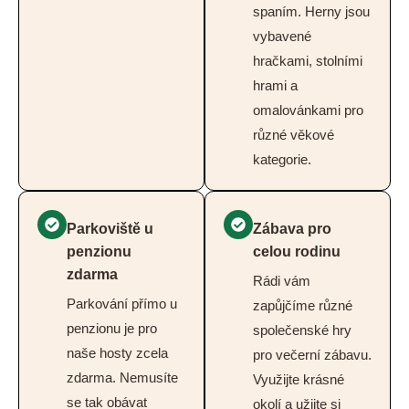
spaním. Herny jsou
vybavené
hračkami, stolními
hrami a
omalovánkami pro
různé věkové
kategorie.
Parkoviště u
Zábava pro
penzionu
celou rodinu
zdarma
Rádi vám
Parkování přímo u
zapůjčíme různé
penzionu je pro
společenské hry
naše hosty zcela
pro večerní zábavu.
zdarma. Nemusíte
Využijte krásné
se tak obávat
okolí a užijte si