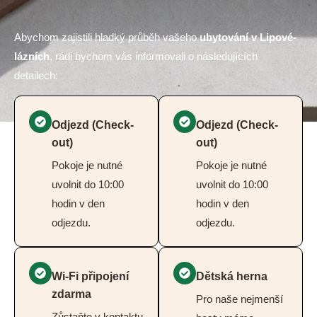
Abychom zajistili hladký průběh vašeho
ubytování v Lipové-
lázních
, rádi bychom vás informovali o následujících
detailech:
Odjezd (Check-
Odjezd (Check-
out)
out)
Pokoje je nutné
Pokoje je nutné
uvolnit do 10:00
uvolnit do 10:00
hodin v den
hodin v den
odjezdu.
odjezdu.
Wi-Fi připojení
Dětská herna
zdarma
Pro naše nejmenší
Zůstaňte v kontaktu